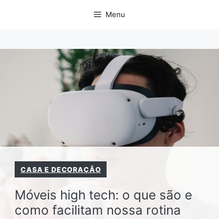
Pular
Menu
para
o
conteúdo
CASA E DECORAÇÃO
Móveis high tech: o que são e
como facilitam nossa rotina