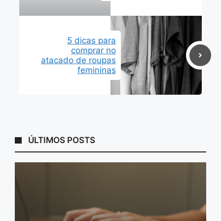
5 dicas para
comprar no
atacado de roupas
femininas
ÚLTIMOS POSTS