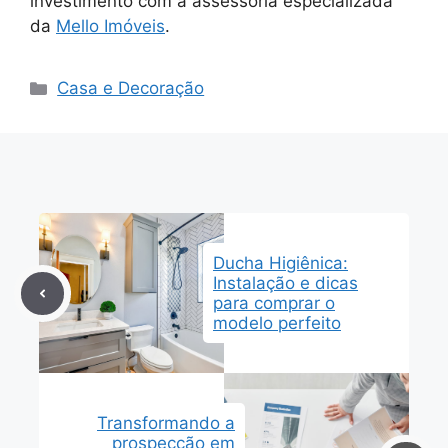
investimento com a assessoria especializada
da
Mello Imóveis
.
Categorias
Casa e Decoração
Ducha Higiênica:
Instalação e dicas
para comprar o
modelo perfeito
Transformando a
prospecção em