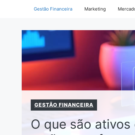
Pular
Gestão Financeira
Marketing
Mercado
para
o
conteúdo
GESTÃO FINANCEIRA
O que são ativos 