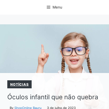
Pular
Menu
para
o
conteúdo
NOTÍCIAS
Óculos infantil que não quebra
By
ShopOnline Bauru
3 de julho de 2023