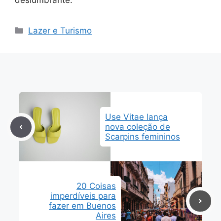
deslumbrante.
Categorias
Lazer e Turismo
Use Vitae lança
nova coleção de
Scarpins femininos
20 Coisas
imperdíveis para
fazer em Buenos
Aires