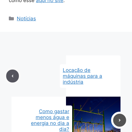
como esse
aqui no site
.
Categorias
Notícias
Locação de
máquinas para a
indústria
Como gastar
menos água e
energia no dia a
dia?